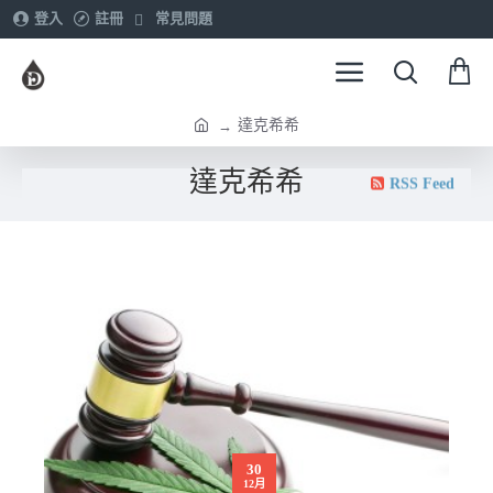
登入
註冊
常見問題
達克希希
h
o
達克希希
RSS Feed
m
e
30
12月